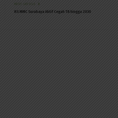
NEXT ARTICLE
RS MMC Surabaya Aktif Cegah TB hingga 2030