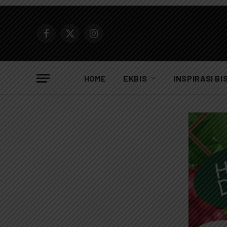
Facebook
X
Instagram
(Twitter)
HOME
EKBIS
INSPIRASI BI