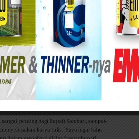
k Dr. H. Sambari Halim Radianto menegaskan
lmiah bagi ASN yang mengikuti Diklat.
SN mengikuti diklat karya tulis adalah salah satu
nusia (SDM) ASN yang terampil dan memenuhi
i di pemerintahan. Kami ingin para ASN
ampuan menulis yang mumpuni dan asli karya
to saat membuka Pendidikan dan Pelatihan
n IV, Selasa (19/3),
 sangat penting bagi Bupati Sambari, sampai-
enyelesaikan karya tulis. “Saya ingin tahu
m) dalam mengikuti diklat,” tegas bupati.