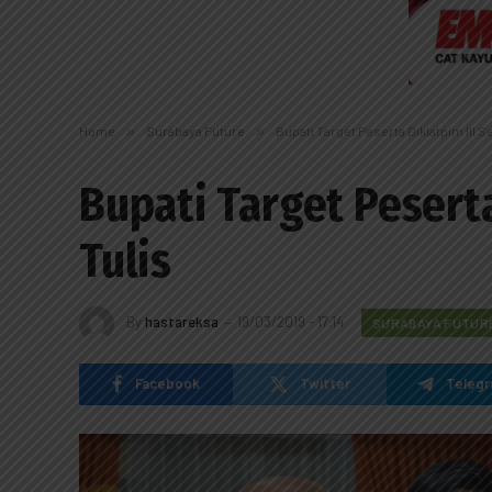
Home
»
Surabaya Future
»
Bupati Target Peserta Diklatpim III S
Bupati Target Pesert
Tulis
By
hastareksa
19/03/2019 - 17:14
SURABAYA FUTUR
Facebook
Twitter
Teleg