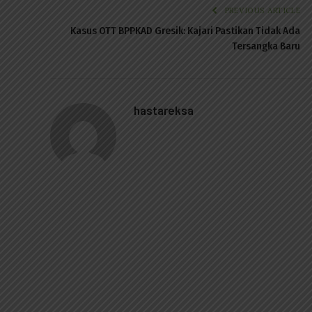
PREVIOUS ARTICLE
Kasus OTT BPPKAD Gresik: Kajari Pastikan Tidak Ada
Tersangka Baru
hastareksa