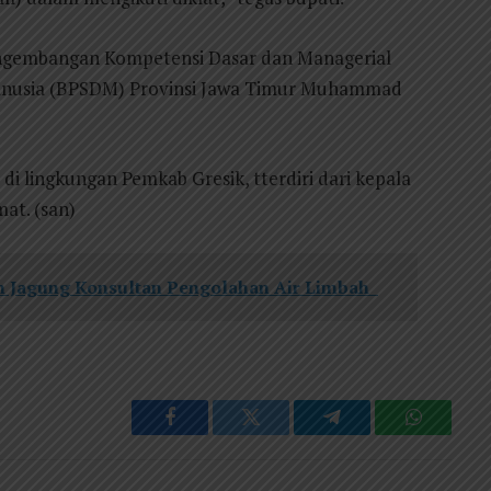
engembangan Kompetensi Dasar dan Managerial
nusia (BPSDM) Provinsi Jawa Timur Muhammad
al di lingkungan Pemkab Gresik, tterdiri dari kepala
at. (san)
 Jagung Konsultan Pengolahan Air Limbah
Facebook
Twitter
Telegram
WhatsAp