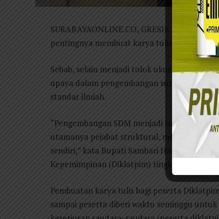
SURABAYAONLINE.CO, GRESIK – Bupati Gresi
pentingnya membuat karya tulis atau karya i
Sebab, selain menjadi tolok ukur keseriusan A
upaya dalam pengembangan sumber daya ma
standar ilmiah.
“Pengembangan SDM menjadi tugas pokok kam
utamanya pejabat struktural, memiliki kem
sendiri,” kata Bupati Sambari Halim Radian
Kepemimpinan (Diklatpim) tingkat III angkata
Pembuatan karya tulis bagi peserta Diklatpim
sampai peserta diberi waktu seminggu untuk m
keseriusan saudara-saudara (peserta diklatpi