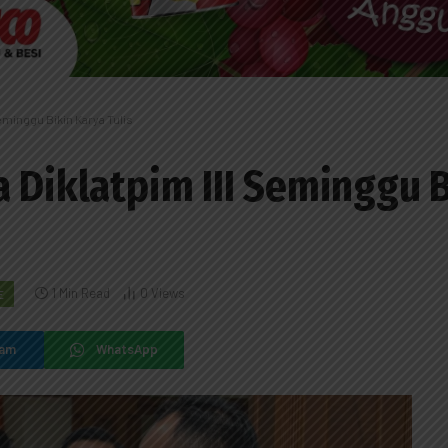
eminggu Bikin Karya Tulis
a Diklatpim III Seminggu 
1 Min Read
0
Views
E
ram
WhatsApp