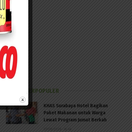
BERITA TERPOPULER
KHAS Surabaya Hotel Bagikan
Paket Makanan untuk Warga
Lewat Program Jumat Berkah
07/08/2026 - 16:46