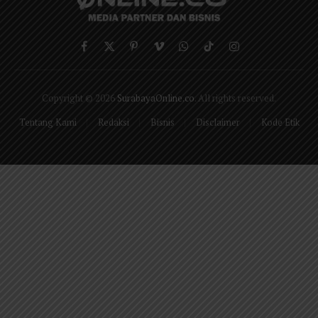
Facebook
X
Pinterest
Vimeo
WhatsApp
TikTok
Instagram
(Twitter)
Copyright © 2026
SurabayaOnline.co
. All rights reserved.
Tentang Kami
Redaksi
Bisnis
Disclaimer
Kode Etik