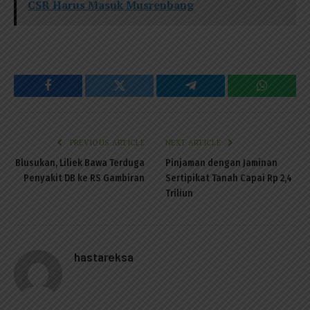
CSR Harus Masuk Musrenbang
Facebook
Twitter
Telegram
WhatsAp
PREVIOUS ARTICLE
NEXT ARTICLE
Blusukan, Liliek Bawa Terduga
Pinjaman dengan Jaminan
Penyakit DB ke RS Gambiran
Sertipikat Tanah Capai Rp 2,4
Triliun
hastareksa