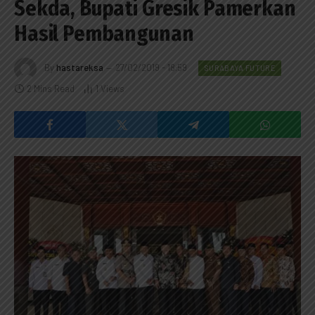
Sekda, Bupati Gresik Pamerkan
Hasil Pembangunan
By
hastareksa
27/02/2019 - 18:59
SURABAYA FUTURE
2 Mins Read
1
Views