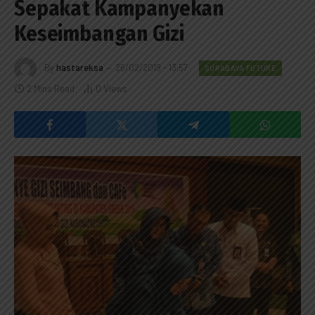
Sepakat Kampanyekan
Keseimbangan Gizi
By
hastareksa
26/02/2019 - 13:57
SURABAYA FUTURE
2 Mins Read
0
Views