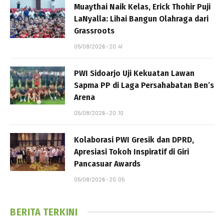
Muaythai Naik Kelas, Erick Thohir Puji
LaNyalla: Lihai Bangun Olahraga dari
Grassroots
05/08/2026 - 20:41
PWI Sidoarjo Uji Kekuatan Lawan
Sapma PP di Laga Persahabatan Ben’s
Arena
05/08/2026 - 20:10
Kolaborasi PWI Gresik dan DPRD,
Apresiasi Tokoh Inspiratif di Giri
Pancasuar Awards
05/08/2026 - 20:05
BERITA TERKINI