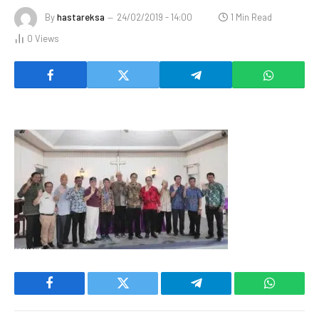
By
hastareksa
24/02/2019 - 14:00
1 Min Read
0
Views
Facebook
Twitter
Telegram
WhatsAp