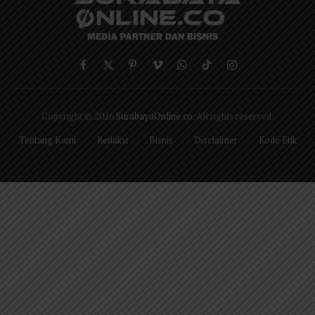
Facebook
X
Pinterest
Vimeo
WhatsApp
TikTok
Instagram
(Twitter)
Copyright © 2026
SurabayaOnline.co
. All rights reserved.
Tentang Kami
Redaksi
Bisnis
Disclaimer
Kode Etik