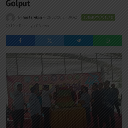
Golput
By
hastareksa
21/02/2019 - 06:42
SURABAYA FUTURE
1 Min Read
0
Views