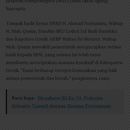
Ekspresi Poesponegoro (WEP) Jalan Jaksa Agung
Suprapto.
Tampak hadir Ketua DPRD H. Ahmad Nurhamim, Wabup
H. Moh. Qosim, Dandim 0817 Letkol Inf Budi Handoko
dan Kapolres Gresik AKBP Wahyu Sri Bintoro. Wabup
Moh. Qosim mewakili pemerintah mengucapkan terima
kasih kepada SPSI, yang selama ini telah turut
membantu menciptakan suasana kondusif di Kabupaten
Gresik. “Kami berharap tercipta komunikasi yang baik
antara pemerintah dan buruh,” pungkasnya. (san)
Baca Juga:
Dirgahayu RI Ke-74, Polresta
Sidoarjo Tampil dengan Busana Perjuangan