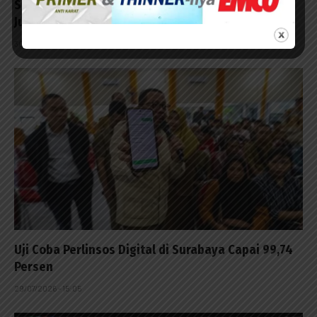
Satnarkoba Polres Pelabuhan Tanjung Perak Raih
Juara II Pengungkapan Kasus
30/07/2026 - 14:23
Uji Coba Perlinsos Digital di Surabaya Capai 99,74
Persen
29/07/2026 - 15:05