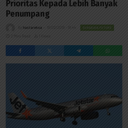
Prioritas Kepada Lebih Banyak
Penumpang
By
hastareksa
18/02/2019 - 18:44
SURABAYA FUTURE
2 Mins Read
1
Views