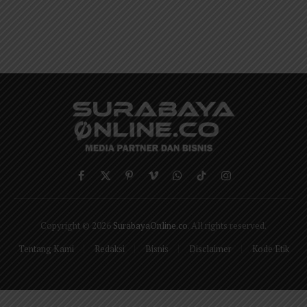
Facebook
X
Pinterest
Vimeo
WhatsApp
TikTok
Instagram
(Twitter)
Copyright © 2026
SurabayaOnline.co
. All rights reserved.
Tentang Kami
Redaksi
Bisnis
Disclaimer
Kode Etik