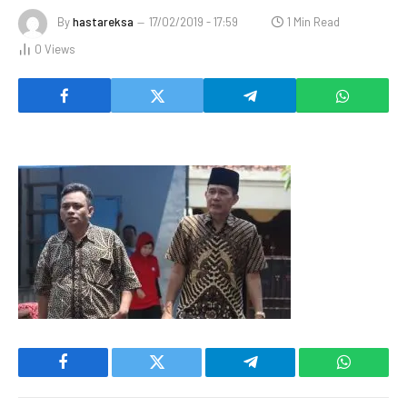
By
hastareksa
17/02/2019 - 17:59
1 Min Read
0
Views
Facebook
Twitter
Telegram
WhatsAp