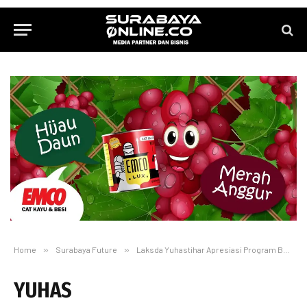
Home
»
Surabaya Future
»
Laksda Yuhastihar Apresiasi Program Bu Mantik di Surabaya
YUHAS