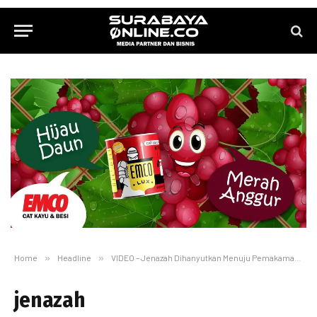
Home
»
Headline
»
VIDEO – Jenazah Dihanyutkan Menuju Pemakaman
»
jenazah