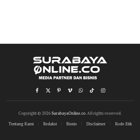
Facebook
X
Pinterest
Vimeo
WhatsApp
TikTok
Instagram
(Twitter)
Copyright © 2026
SurabayaOnline.co
. All rights reserved.
Tentang Kami
Redaksi
Bisnis
Disclaimer
Kode Etik