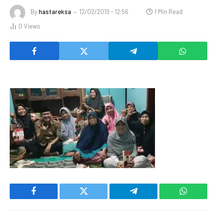
By
hastareksa
12/02/2019 - 12:56
1 Min Read
0
Views
Facebook
Twitter
Telegram
WhatsAp