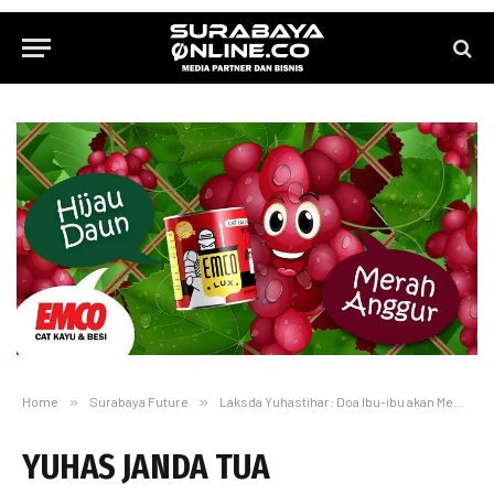
Home
»
Surabaya Future
»
Laksda Yuhastihar: Doa Ibu-ibu akan Membuat Saya Sukses
YUHAS JANDA TUA