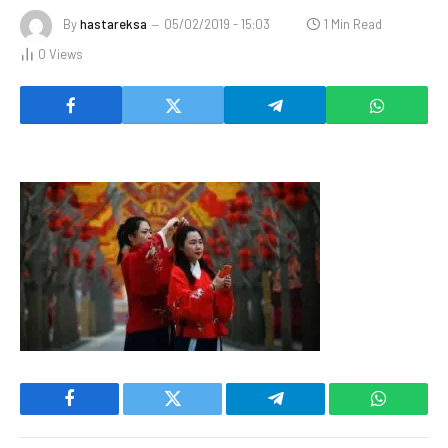
By
hastareksa
05/02/2019 - 15:03
1 Min Read
0
Views
Facebook
Twitter
Telegram
WhatsAp