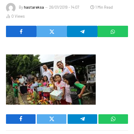
By
hastareksa
26/01/2019 - 14:07
1 Min Read
0
Views
Facebook
Twitter
Telegram
WhatsAp