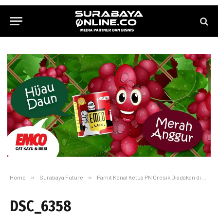
Home
»
Surabaya Future
»
Pamit Kenal Ketua PN Gresik Diadakan di Kantor Bupati
DSC_6358