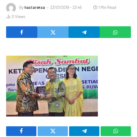
By
hastareksa
23/01/2019 - 23:45
1 Min Read
0
Views
Facebook
Twitter
Telegram
WhatsAp