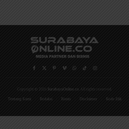
Facebook
X
Pinterest
Vimeo
WhatsApp
TikTok
Instagram
(Twitter)
Copyright © 2026
SurabayaOnline.co
. All rights reserved.
Tentang Kami
Redaksi
Bisnis
Disclaimer
Kode Etik