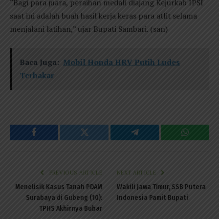
“Bagi para juara, peraihan medali diajang Kejurkab IPSI
saat ini adalah buah hasil kerja keras para atlit selama
menjalani latihan,” ujar Bupati Sambari. (san)
Baca Juga:
Mobil Honda HRV Putih Ludes
Terbakar
Facebook
Twitter
Telegram
WhatsAp
PREVIOUS ARTICLE
NEXT ARTICLE
Menelisik Kasus Tanah PDAM
Wakili Jawa Timur, SSB Putera
Surabaya di Gubeng (10):
Indonesia Pamit Bupati
TPHS Akhirnya Bubar