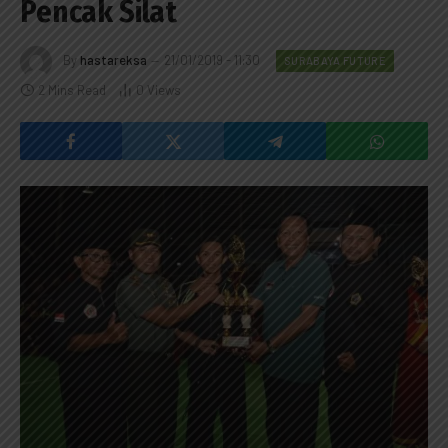
Pencak Silat
By
hastareksa
21/01/2019 - 11:30
SURABAYA FUTURE
2 Mins Read
0
Views