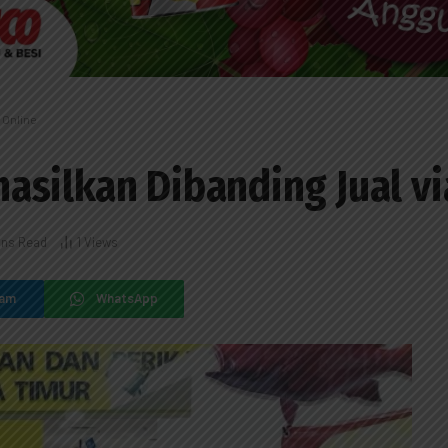
 Online
silkan Dibanding Jual vi
ins Read
1
Views
ram
WhatsApp