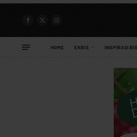
Facebook
X
Instagram
(Twitter)
HOME
EKBIS
INSPIRASI BI