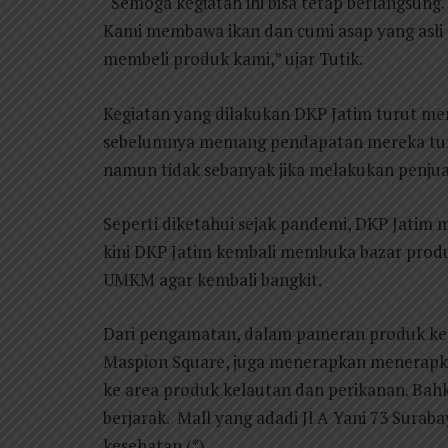
“Semoga kegiatan ini bisa tetap berlangsung. 
Kami membawa ikan dan cumi asap yang asli 
membeli produk kami,” ujar Tutik.
Kegiatan yang dilakukan DKP Jatim turut 
sebelumnya memang pendapatan mereka turun
namun tidak sebanyak jika melakukan penjua
Seperti diketahui sejak pandemi, DKP Jatim
kini DKP Jatim kembali membuka bazar pro
UMKM agar kembali bangkit.
Dari pengamatan, dalam pameran produk kel
Maspion Square, juga menerapkan menerapka
ke area produk kelautan dan perikanan. Bah
berjarak. Mall yang adadi Jl A Yani 73 Surab
kesehatan.(*)