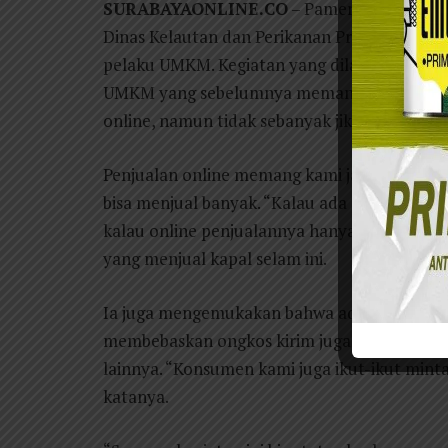
SURABAYAONLINE.CO
– Pameran produk ke
Dinas Kelautan dan Perikanan Provinsi Jawa
pelaku UMKM. Kegiatan yang dilakukan DKP 
UMKM yang sebelumnya memang pendapatan m
online, namun tidak sebanyak jika melakukan
Penjualan online memang kami jalankan, nam
bisa menjual banyak. “Kalau ada pameran o
kalau online penjualannya hanya satu dua sa
yang menjual kapal selam ini.
Ia juga mengemukakan bahwa adanya promosi
membebaskan ongkos kirim juga dapat menja
lainnya. “Konsumen kami juga ikut-ikut minta 
katanya.