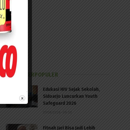
BERITA TERPOPULER
Edukasi HIV Sejak Sekolah,
Sidoarjo Luncurkan Youth
Safeguard 2026
07/08/2026 - 09:00
Fitnah Jari Bisa Jadi Lebih