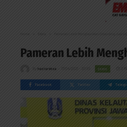
Home
»
Ekbis
»
Pameran Lebih Menghasilkan Dibanding Jual via
Pameran Lebih Mengha
By
hastareksa
17/04/2021 - 20:55
2 M
EKBIS
Facebook
Twitter
Teleg