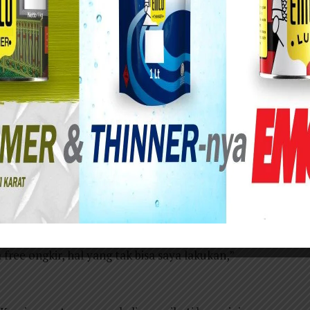
lautan dan perikanan yang diselenggarakan
 Timur untuk UMKM terasa manfaatnya bagi para
Jatim turut menggerakan perekonomian dari
ereka turun drastis. Meskipun ada penjualan
 penjualan langsung.
un saya alami penjualan macam ini kami tidak
rang dapat membeli dalam jumlah banyak sedang
ja,” demikian Roni salah satu peserta pameran
 dari berbagai perdagangan daring yang
di kendala tersendiri buat dia dan pelaku UMKM
free ongkir, hal yang tak bisa saya lakukan,”