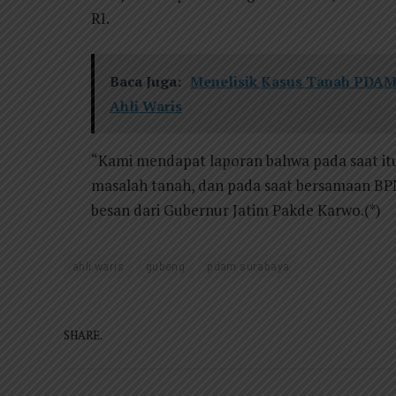
RI.
Baca Juga:
Menelisik Kasus Tanah PDAM 
Ahli Waris
“Kami mendapat laporan bahwa pada saat itu
masalah tanah, dan pada saat bersamaan BPN
besan dari Gubernur Jatim Pakde Karwo.(*)
ahli waris
gubeng
pdam surabaya
SHARE.