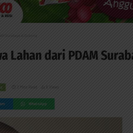
PDAM Surabaya di Gubeng
wa Lahan dari PDAM Surab
2 Mins Read
6
Views
RE
ram
WhatsApp