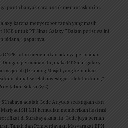
i jga punta banyak cara untuk menuntaskan itu.
 Galaxy karena menyerobot tanah yang masih
t HGB untuk PT Sinar Galaxy. “Dalam peristiwa ini
n pidana,” paparnya.
gasi GNPK Jatim menemukan adanya permainan
. Dengan permainan itu, maka PT Sinar galaxy
atus quo di Jl Gubeng Masjid yang kemudian
 kami dapat setelah investigasi oleh tim kami,”
v Jatim, Selasa (8/2).
N SUrabaya adalah Gede Ariyuda sedangkan dari
. Mariyadi SH MH kemudian memberikan ilustrasi
rtifikat di Surabaya kala itu. Gede juga pernah
taran Tanah dan Pemberdayaan Masyarakat BPN