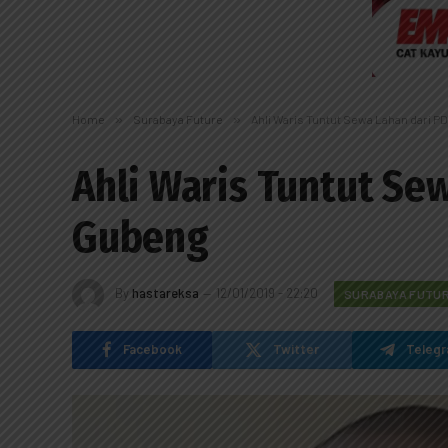
Home
»
Surabaya Future
»
Ahli Waris Tuntut Sewa Lahan dari 
Ahli Waris Tuntut Se
Gubeng
By
hastareksa
12/01/2019 - 22:20
SURABAYA FUTU
Facebook
Twitter
Teleg