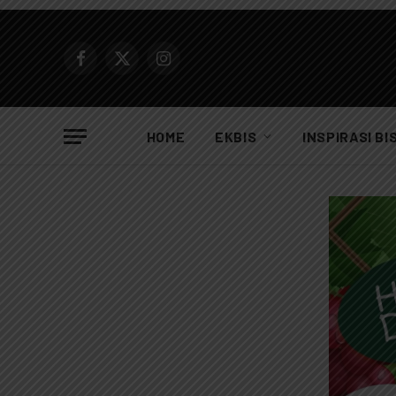
Facebook
X
Instagram
(Twitter)
HOME
EKBIS
INSPIRASI BI