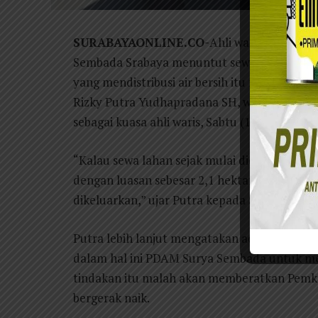
SURABAYAONLINE.CO-
Ahli waris pemilik 
Sembada Srabaya menuntut sewa lahan sebel
yang mendistribusi air bersih itu menduduki
Rizky Putra Yudhapradana SH, wakil Ketua 
sebagai kuasa ahli waris, Sabtu (12/1).
“Kalau sewa lahan sejak mulai diduduki pada 
dengan luasan sebesar 2,1 hektare bisa And
dikeluarkan,” ujar Putra kepada SURABAYA
Putra lebih lanjut mengatakan ada semacam
dalam hal ini PDAM Surya Sembada untuk me
tindakan itu malah akan memberatkan Pemkot
bergerak naik.