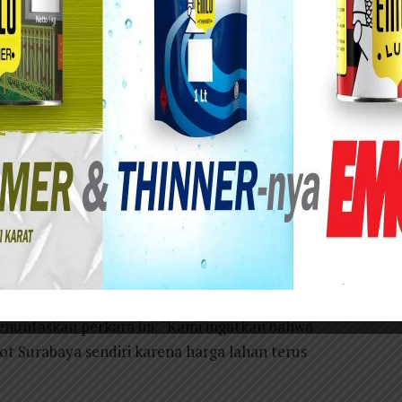
lahan yang kini diduduki oleh Kantor PDAM Surya
um adanya keputusan jual beli karena kantor
nya tanpa alas hukum, demikian dikatakan oleh
DPD GNPK Jtim didampingi oleh Mariyadi SH MH
tahun 1980 atau sekitar 30 tahun lebih, maka
a bayangkan berapa biaya dana yang harus
ONLINE.CO.
 permainan mengulur waktu dari Pemkot Srabaya
nuntaskan perkara ini. “Kami ingatkan bahwa
 Surabaya sendiri karena harga lahan terus